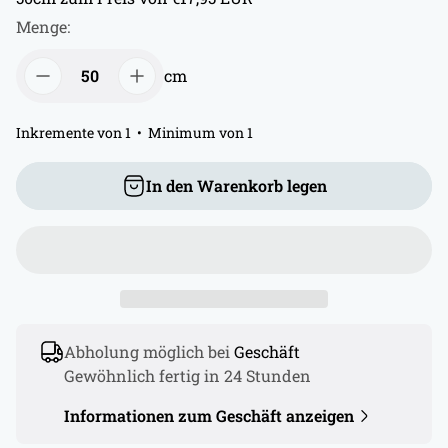
ä
Menge:
r
e
cm
r
P
Inkremente von 1
Minimum von 1
r
e
In den Warenkorb legen
i
s
Abholung möglich bei
Geschäft
Gewöhnlich fertig in 24 Stunden
Informationen zum Geschäft anzeigen