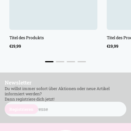
Titel des Produkts
Titel des Pr
Regulärer
Regulärer
€19,99
€19,99
Preis
Preis
Newsletter
Du willst immer sofort über Aktionen oder neue Artikel
informiert werden?
Dann registriere dich jetzt!
E-
Mail
Registrieren
Adresse
eingeben...