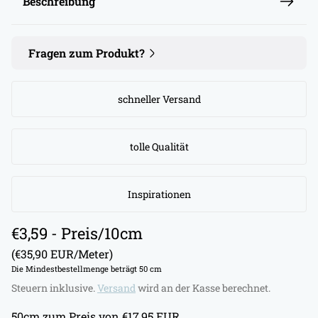
Beschreibung
Fragen zum Produkt?
schneller Versand
tolle Qualität
Inspirationen
R
€3,59
- Preis/10cm
e
(€35,90 EUR/Meter)
g
Die Mindestbestellmenge beträgt 50 cm
u
Steuern inklusive.
Versand
wird an der Kasse berechnet.
l
50
cm zum Preis von
€17,95 EUR